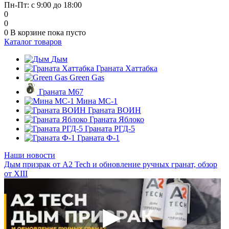
Пн-Пт: с 9:00 до 18:00
0
0
0
В корзине
пока пусто
Каталог товаров
Дым
Граната Хаттабка
Green Gas
Граната М67
Мина МС-1
Граната ВОИН
Граната Яблоко
Граната РГД-5
Граната Ф-1
Наши новости
Дым призрак от А2 Tech и обновление ручных гранат, обзор
от XIII