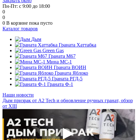
Закрыть окно
Пн-Пт: с 9:00 до 18:00
0
0
0
В корзине
пока пусто
Каталог товаров
Дым
Граната Хаттабка
Green Gas
Граната М67
Мина МС-1
Граната ВОИН
Граната Яблоко
Граната РГД-5
Граната Ф-1
Наши новости
Дым призрак от А2 Tech и обновление ручных гранат, обзор
от XIII