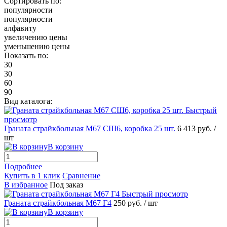
Сортировать по:
популярности
популярности
алфавиту
увеличению цены
уменьшению цены
Показать по:
30
30
60
90
Вид каталога:
Быстрый
просмотр
Граната страйкбольная М67 СШ6, коробка 25 шт.
6 413 руб.
/
шт
В корзину
Подробнее
Купить в 1 клик
Сравнение
В избранное
Под заказ
Быстрый просмотр
Граната страйкбольная М67 Г4
250 руб.
/ шт
В корзину