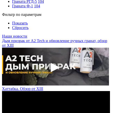
Граната РГД-5
104
Граната Ф-1
104
Фильтр по параметрам
Показать
Сбросить
Наши новости
Дым призрак от А2 Tech и обновление ручных гранат, обзор
от XIII
Хаттабка. Обзор от XIII