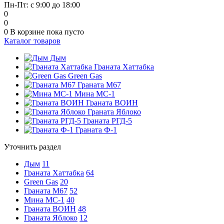
Пн-Пт: с 9:00 до 18:00
0
0
0
В корзине
пока пусто
Каталог товаров
Дым
Граната Хаттабка
Green Gas
Граната М67
Мина МС-1
Граната ВОИН
Граната Яблоко
Граната РГД-5
Граната Ф-1
Уточнить раздел
Дым
11
Граната Хаттабка
64
Green Gas
20
Граната М67
52
Мина МС-1
40
Граната ВОИН
48
Граната Яблоко
12