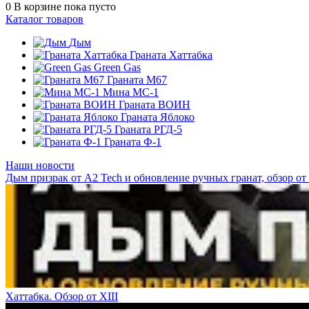
0
В корзине
пока пусто
Каталог товаров
Дым
Граната Хаттабка
Green Gas
Граната М67
Мина МС-1
Граната ВОИН
Граната Яблоко
Граната РГД-5
Граната Ф-1
Наши новости
Дым призрак от А2 Tech и обновление ручных гранат, обзор от 
Хаттабка. Обзор от XIII