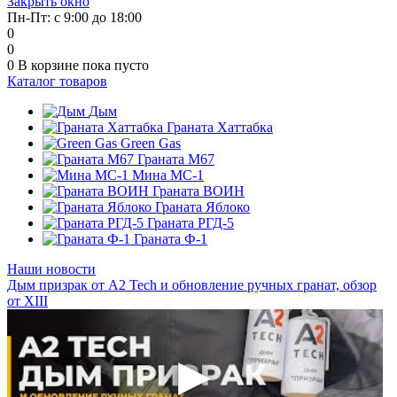
Закрыть окно
Пн-Пт: с 9:00 до 18:00
0
0
0
В корзине
пока пусто
Каталог товаров
Дым
Граната Хаттабка
Green Gas
Граната М67
Мина МС-1
Граната ВОИН
Граната Яблоко
Граната РГД-5
Граната Ф-1
Наши новости
Дым призрак от А2 Tech и обновление ручных гранат, обзор
от XIII